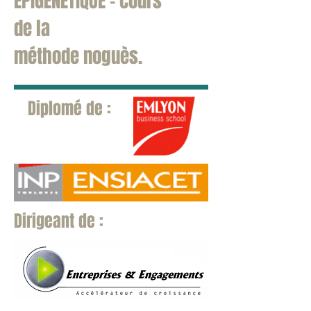
EPIGENETIQUE - cours
de la
méthode noguès.
Diplomé de
:
Dirigeant de :